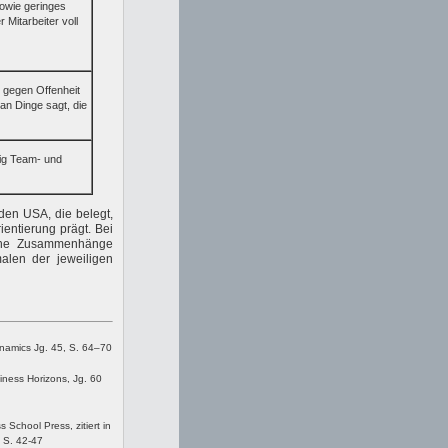
sowie geringes
 Mitarbeiter voll
 gegen Offenheit
n Dinge sagt, die
ig Team- und
den USA, die belegt,
ientierung prägt. Bei
iche Zusammenhänge
alen der jeweiligen
ynamics Jg. 45, S. 64–70
iness Horizons, Jg. 60
School Press, zitiert in
 S. 42-47