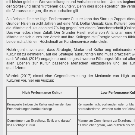
mit bisher gelebten Wertvorstellungen und Verhaltensmustern. Und
es beginn
der Spitze
und nicht mit "denen da unten". Denn dies ist gelegentlich die ver
die Voraussetzungen, die es zu schaffen gilt.
Als Beispiel für eine High Performance Culture kann das Start-up Zappos dien
Gründer Hsieh in acht Jahren auf eine Mrd. Dollar Umsatz kam. Kulturell bem
die Mitarbeiterfluktuation bei 7% lag gegenüber einem Branchenschnitt (Onli
Das war jedoch kein Zufall. Der Gründer Hsieh wollte von Anfang an eine K
Mitarbeiter sich durch ihre Arbeit und ihre Kollegen mit Energie versehen fü
Leidenschaft für ein Höchstmaß an Kundenservice entwickeln.
Hsieh geht davon aus, dass Strategie, Marke und Kultur eng miteinander 
Kultur ist zu definieren, auf die Strategie auszurichten und muss praktiziert w
nach Warrick (2016) engagierte und eingeschworene Führungskräfte auf allen
allen Ebenen zur Kultur passende Menschen einzustellen und sie auf
qualifizieren.
Warrick (2017) nimmt eine Gegenüberstellung der Merkmale von High u
Kulturen vor, hier ein Auszug:
High Performance Kultur
Low Performance Kul
Kernwerte treiben die Kultur und werden bei
Kernwerte nicht vorhanden oder unklar,
Entscheidungen berücksichtigt
herausfordernd, werden nicht berücksic
Commitment zu Exzellenz, Ethik und darauf,
Mangel an Commitment zu Exzellenz, fr
das Richtige zu tun
es wird eher getan, was nützlich als das