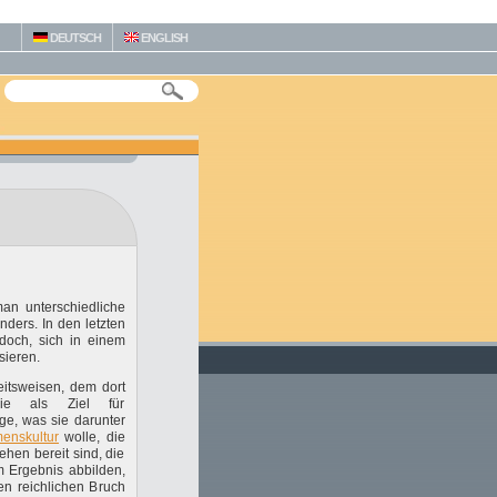
DEUTSCH
ENGLISH
man unterschiedliche
nders. In den letzten
doch, sich in einem
sieren.
eitsweisen, dem dort
sie als Ziel für
ge, was sie darunter
enskultur
wolle, die
ehen bereit sind, die
m Ergebnis abbilden,
en reichlichen Bruch