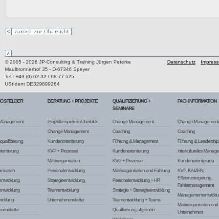
© 2005 - 2026 JP-Consulting & Training Jürgen Peterke
Datenschutz
Impres
Maulbronnerhof 35 - D-67346 Speyer
Tel.: +49 (0) 62 32 / 68 77 525
UStIdent DE329899264
NGSFELDER
BERATUNG + PROJEKTE
QUALIFIZIERUNG +
FACHINFORMATION
SEMINARE
Management
Projektbeispiele im Überblick
Change Management
Change Management
Change Management
Coaching
Coaching
ualifizierung
Kundenorientierung
Führung & Management
Führung & Leadership
ientierung
KVP + Prozesse
Kundenorientierung
Interkulturelles Manag
Matrixorganisation
KVP + Prozesse
Kundenorientierung
anisation
Personalentwicklung
Matrixorganisation und Führung
KVP, KAIZEN,
Effizienzsteigerung,
ntwicklung
Strategieentwicklung
Personalentwicklung + HR
Fehlermanagement
entwicklung
Teamentwicklung
Strategie + Strategieentwicklung
Managemententwicklu
icklung
Unternehmenskultur
Teamentwicklung + Teams
Matrixorganisation un
menskultur
Qualifizierung allgemein
Unternehmen