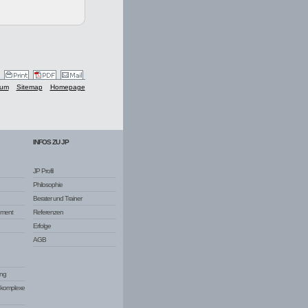
sum
Sitemap
Homepage
INFOS ZU JP
JP Profil
Philosophie
Berater und Trainer
ement
Referenzen
Erfolge
AGB
ng
d komplexe