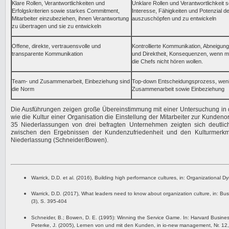
Klare Rollen, Verantwortlichkeiten und
Unklare Rollen und Verantwortlichkeit 
Erfolgskriterien sowie starkes Commitment,
Interesse, Fähigkeiten und Potenzial der
Mitarbeiter einzubeziehen, ihnen Verantwortung
auszuschöpfen und zu entwickeln
zu übertragen und sie zu entwickeln
Offene, direkte, vertrauensvolle und
Kontrollierte Kommunikation, Abneigung
transparente Kommunikation
und Direktheit, Konsequenzen, wenn ma
die Chefs nicht hören wollen.
Team- und Zusammenarbeit, Einbeziehung sind
Top-down Entscheidungsprozess, wen
die Norm
Zusammenarbeit sowie Einbeziehung
Die Ausführungen zeigen große Übereinstimmung mit einer Untersuchung in 
wie die Kultur einer Organisation die Einstellung der Mitarbeiter zur Kundenor
35 Niederlassungen von drei befragten Unternehmen zeigten sich deutl
zwischen den Ergebnissen der Kundenzufriedenheit und den Kulturmerkm
Niederlassung (Schneider/Bowen).
Warrick, D.D. et al.
(2016), Building high performance cultures, in: Organizational D
Warrick, D.D. (2017), What leaders need to know about organization culture, in: Bus
(3), S. 395-404
Schneider, B.; Bowen, D. E. (1995): Winning the Service Game. In: Harvard Business 
Peterke, J. (2005), Lernen von und mit den Kunden, in io-new management, Nr. 12,