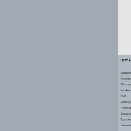
LEISTU
Change 
Coaching
Führungsq
Kundenor
KVP
Matrixorg
Personale
Strategie
Teamentw
Unterneh