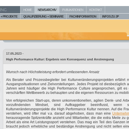
HOME
NEWS ARCHIV
PUBLIKATIONEN
KONTAKT
+ PROJEKTE
QUALIFIZIERUNG + SEMINARE
FACHINFORMATION
INFOS ZU JP
17.05.2023 -
High Performance Kultur: Ergebnis von Konsequenz und Anstrengung
Wunsch nach Höchstleistung erfordert umfassenden Ansatz
Als Berater und Prozessbegleiter bei Kulturveränderungsprojekten erfährt 
Ausgangssituationen und Zielvorstellungen. Jedes Projekt ist diesbezüglich a
Jahren wird häufiger die High Performance Culture angesprochen, gilt es 
verschärften Wettbewerb zu behaupten und die eigenen Ressourcen zu mobili
Von erfolgreichen Start-ups, deren unkonventionellen, agilen Denk- und Arb
vorzufindenden Mindset, sind Auftraggeber beeinflusst, wenn 
Kulturveränderungsprojekte die High Performance Kultur nennen. Auf die Fra
verstehen, wird öfter mal v.a. darauf abgehoben, dass man eine
Unternehm
herausragende Spitzenkräfte anzieht und Mitarbeiter, die die extra Meile zu g
Arbeit als eine Art Leistungssport verstehen. Das mag ein Teil des Ganzen i
braucht jedoch erhebliche und beständige Anstrengung und nicht selten ein