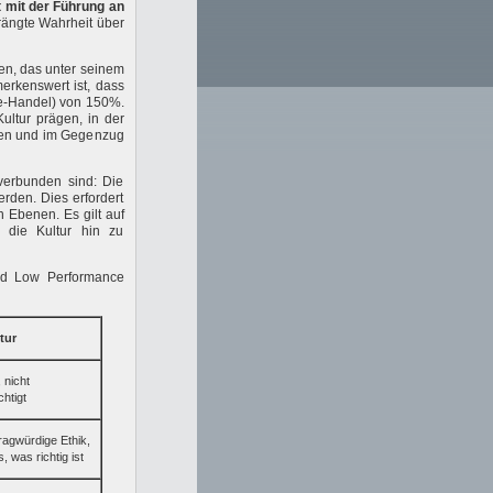
t mit der Führung an
drängte Wahrheit über
en, das unter seinem
erkenswert ist, dass
ne-Handel) von 150%.
ultur prägen, in der
hlen und im Gegenzug
verbunden sind: Die
erden. Dies erfordert
 Ebenen. Es gilt auf
 die Kultur hin zu
nd Low Performance
tur
 nicht
htigt
agwürdige Ethik,
, was richtig ist