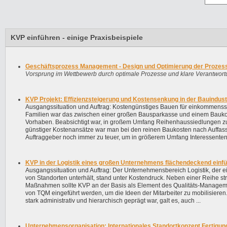
KVP einführen - einige Praxisbeispiele
Geschäftsprozess Management - Design und Optimierung der Prozes
Vorsprung im Wettbewerb durch optimale Prozesse und klare Verantwort
KVP Projekt: Effizienzsteigerung und Kostensenkung in der Bauindust
Ausgangssituation und Auftrag: Kostengünstiges Bauen für einkommen
Familien war das zwischen einer großen Bausparkasse und einem Bauko
Vorhaben. Beabsichtigt war, in großem Umfang Reihenhaussiedlungen zu
günstiger Kostenansätze war man bei den reinen Baukosten nach Auffas
Auftraggeber noch immer zu teuer, um in größerem Umfang Interessenten 
KVP in der Logistik eines großen Unternehmens flächendeckend einf
Ausgangssituation und Auftrag: Der Unternehmensbereich Logistik, der e
von Standorten unterhält, stand unter Kostendruck. Neben einer Reihe st
Maßnahmen sollte KVP an der Basis als Element des Qualitäts-Managem
von TQM eingeführt werden, um die Ideen der Mitarbeiter zu mobilisieren
stark administrativ und hierarchisch geprägt war, galt es, auch ...
Unternehmensorganisation: Internationales Standortkonzept Fertigun