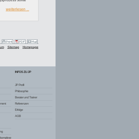
weiterlesen ...
sum
Sitemap
Homepage
INFOS ZU JP
JP Profil
Philosophie
Berater und Trainer
ement
Referenzen
Erfolge
AGB
ng
d komplexe