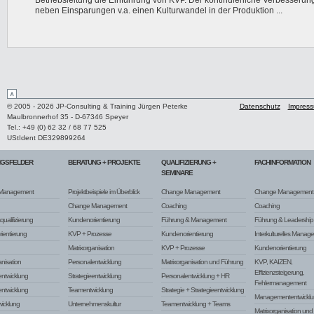
neben Einsparungen v.a. einen Kulturwandel in der Produktion ...
© 2005 - 2026 JP-Consulting & Training Jürgen Peterke
Datenschutz
Impres
Maulbronnerhof 35 - D-67346 Speyer
Tel.: +49 (0) 62 32 / 68 77 525
UStIdent DE329899264
NGSFELDER
BERATUNG + PROJEKTE
QUALIFIZIERUNG +
FACHINFORMATION
SEMINARE
Management
Projektbeispiele im Überblick
Change Management
Change Management
Change Management
Coaching
Coaching
ualifizierung
Kundenorientierung
Führung & Management
Führung & Leadership
ientierung
KVP + Prozesse
Kundenorientierung
Interkulturelles Manag
Matrixorganisation
KVP + Prozesse
Kundenorientierung
anisation
Personalentwicklung
Matrixorganisation und Führung
KVP, KAIZEN,
Effizienzsteigerung,
ntwicklung
Strategieentwicklung
Personalentwicklung + HR
Fehlermanagement
entwicklung
Teamentwicklung
Strategie + Strategieentwicklung
Managemententwicklu
icklung
Unternehmenskultur
Teamentwicklung + Teams
Matrixorganisation un