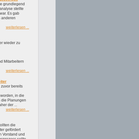
lte grundlegend
analyse stellte
 war. Es gab
s anderen
weiterlesen ...
er wieder zu
e
d Mitarbeitern
weiterlesen ...
iter
zuvor bereits
worden, in die
s die Planungen
er der ...
weiterlesen ...
ollten die
ter gefördert
n Vorstand und
gsprozess sollte