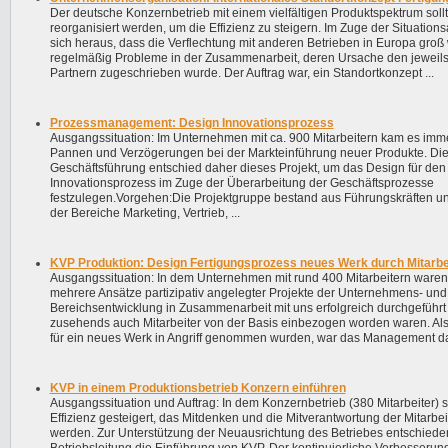
Der deutsche Konzernbetrieb mit einem vielfältigen Produktspektrum sol
reorganisiert werden, um die Effizienz zu steigern. Im Zuge der Situations
sich heraus, dass die Verflechtung mit anderen Betrieben in Europa groß
regelmäßig Probleme in der Zusammenarbeit, deren Ursache den jeweil
Partnern zugeschrieben wurde. Der Auftrag war, ein Standortkonzept ...
Prozessmanagement: Design Innovationsprozess
Ausgangssituation: Im Unternehmen mit ca. 900 Mitarbeitern kam es imm
Pannen und Verzögerungen bei der Markteinführung neuer Produkte. Di
Geschäftsführung entschied daher dieses Projekt, um das Design für den
Innovationsprozess im Zuge der Überarbeitung der Geschäftsprozesse
festzulegen.Vorgehen:Die Projektgruppe bestand aus Führungskräften un
der Bereiche Marketing, Vertrieb, ...
KVP Produktion: Design Fertigungsprozess neues Werk durch Mitarbe
Ausgangssituation: In dem Unternehmen mit rund 400 Mitarbeitern waren 
mehrere Ansätze partizipativ angelegter Projekte der Unternehmens- und
Bereichsentwicklung in Zusammenarbeit mit uns erfolgreich durchgeführt 
zusehends auch Mitarbeiter von der Basis einbezogen worden waren. Al
für ein neues Werk in Angriff genommen wurden, war das Management dah
KVP in einem Produktionsbetrieb Konzern einführen
Ausgangssituation und Auftrag: In dem Konzernbetrieb (380 Mitarbeiter) s
Effizienz gesteigert, das Mitdenken und die Mitverantwortung der Mitarbei
werden. Zur Unterstützung der Neuausrichtung des Betriebes entschiede
Betriebsleitung die Einführung von KVP. Der kontinuierliche Verbesserun