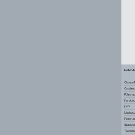
LEISTU
Change 
Coaching
Führungsq
Kundenor
KVP
Matrixorg
Personale
Strategie
Teamentw