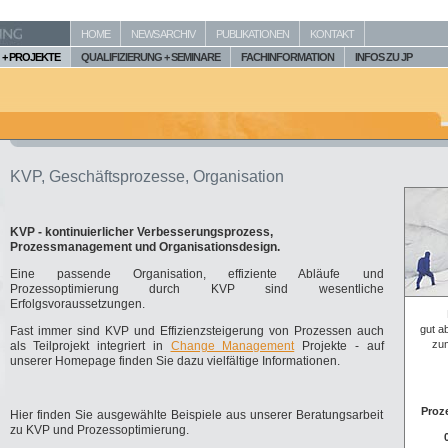
HOME
NEWS ARCHIV
PUBLIKATIONEN
KONTAKT
+ PROJEKTE
QUALIFIZIERUNG + SEMINARE
FACHINFORMATION
INFOS ZU JP
KVP, Geschäftsprozesse, Organisation
KVP - kontinuierlicher Verbesserungsprozess,
Prozessmanagement und Organisationsdesign.
Eine passende Organisation, effiziente Abläufe und
Prozessoptimierung durch KVP sind wesentliche
Erfolgsvoraussetzungen.
gut a
Fast immer sind KVP und Effizienzsteigerung von Prozessen auch
zum
als Teilprojekt integriert in
Change Management
Projekte - auf
unserer Homepage finden Sie dazu vielfältige Informationen.
Proz
Hier finden Sie ausgewählte Beispiele aus unserer Beratungsarbeit
zu KVP und Prozessoptimierung.