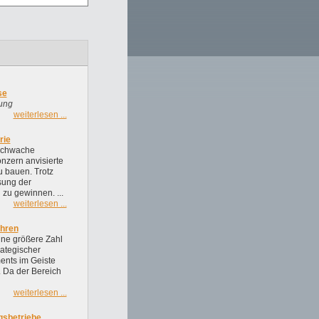
se
ung
weiterlesen ...
rie
sschwache
nzern anvisierte
 bauen. Trotz
sung der
zu gewinnen. ...
weiterlesen ...
ühren
ine größere Zahl
rategischer
ents im Geiste
. Da der Bereich
weiterlesen ...
gsbetriebe