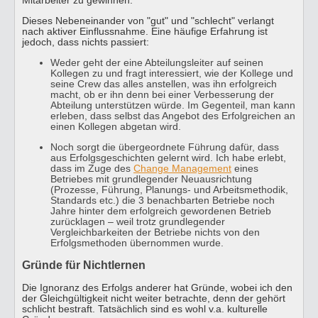
Mitarbeiter zu gewinnen.
Dieses Nebeneinander von "gut" und "schlecht" verlangt
nach aktiver Einflussnahme. Eine häufige Erfahrung ist
jedoch, dass nichts passiert:
Weder geht der eine Abteilungsleiter auf seinen
Kollegen zu und fragt interessiert, wie der Kollege und
seine Crew das alles anstellen, was ihn erfolgreich
macht, ob er ihn denn bei einer Verbesserung der
Abteilung unterstützen würde. Im Gegenteil, man kann
erleben, dass selbst das Angebot des Erfolgreichen an
einen Kollegen abgetan wird.
Noch sorgt die übergeordnete Führung dafür, dass
aus Erfolgsgeschichten gelernt wird. Ich habe erlebt,
dass im Zuge des
Change Management
eines
Betriebes mit grundlegender Neuausrichtung
(Prozesse, Führung, Planungs- und Arbeitsmethodik,
Standards etc.) die 3 benachbarten Betriebe noch
Jahre hinter dem erfolgreich gewordenen Betrieb
zurücklagen – weil trotz grundlegender
Vergleichbarkeiten der Betriebe nichts von den
Erfolgsmethoden übernommen wurde.
Gründe für Nichtlernen
Die Ignoranz des Erfolgs anderer hat Gründe, wobei ich den
der Gleichgültigkeit nicht weiter betrachte, denn der gehört
schlicht bestraft. Tatsächlich sind es wohl v.a. kulturelle