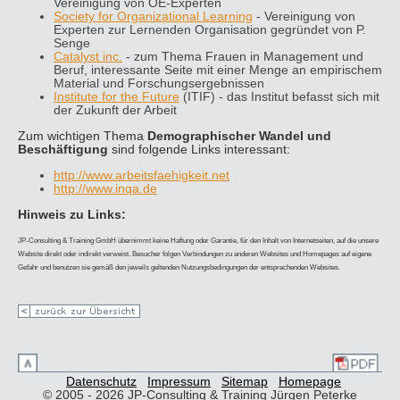
Vereinigung von OE-Experten
Society for Organizational Learning
- Vereinigung von
Experten zur Lernenden Organisation gegründet von P.
Senge
Catalyst inc.
- zum Thema Frauen in Management und
Beruf, interessante Seite mit einer Menge an empirischem
Material und Forschungsergebnissen
Institute for the Future
(ITIF) - das Institut befasst sich mit
der Zukunft der Arbeit
Zum wichtigen Thema
Demographischer Wandel und
Beschäftigung
sind folgende Links interessant:
http://www.arbeitsfaehigkeit.net
http://www.inqa.de
Hinweis zu Links:
JP-Consulting & Training GmbH übernimmt keine Haftung oder Garantie, für den Inhalt von Internetseiten, auf die unsere
Website direkt oder indirekt verweist. Besucher folgen Verbindungen zu anderen Websites und Homepages auf eigene
Gefahr und benutzen sie gemäß den jeweils geltenden Nutzungsbedingungen der entsprechenden Websites.
Datenschutz
Impressum
Sitemap
Homepage
© 2005 - 2026 JP-Consulting & Training Jürgen Peterke